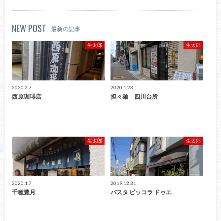
NEW POST
最新の記事
生太郎
生太郎
2020.2.7
2020.1.23
西原珈琲店
担々麺 四川台所
生太郎
生太郎
2020.1.7
2019.12.31
千種豊月
パスタ ピッコラ ドゥエ