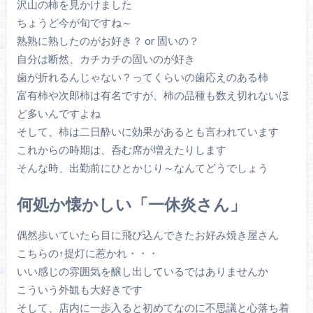
沢山の柿を見かけました
ちょうど今が旬ですね～
熟熟に熟したのがお好き？ or 固いの？
自分は断然、カチカチの固いのが好き
歯が折れるんじゃない？ってくらいの歯応えのある柿
富有柿や次郎柿は有名ですが、柿の品種も数え切れないほ
ど多いんですよね
そして、柿は二日酔いに効果があるとも言われています
これからの時期は、呑む席が増えたりします
そんな時、出勤前にひとかじり～なんてどうでしょう
何処か懐かしい「一休炎さん」
偶然歩いていたら目に飛び込んできたお好み焼き屋さん
こちらの↑提灯に惹かれ・・・
いい感じの雰囲気を醸し出しているではありませんか
こういう外観も大好きです
そして、店内に一歩入ると初めてなのに不思議と心落ち着