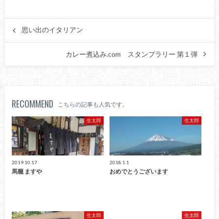
思い出のイタリアン
カレー煮込み.com スタンプラリー 第１弾
RECOMMEND
こちらの記事も人気です。
生太郎
生太郎
2019.10.17
2018.1.1
馬籠 ますや
おめでとうございます
生太郎
生太郎