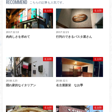
RECOMMEND
こちらの記事も人気です。
生太郎
生太郎
2017.12.13
2017.12.21
肉肉しさを求めて
行列のできるパスタ屋さん
生太郎
生太郎
2018.1.25
2018.12.1
隠れ家的なイタリアン
名古屋新栄 なお季
生太郎
生太郎