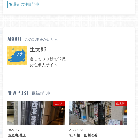
最新の注目記事！
ABOUT
この記事をかいた人
生太郎
逢って３０秒で即尺
女性求人サイト
NEW POST
最新の記事
生太郎
生太郎
2020.2.7
2020.1.23
西原珈琲店
担々麺 四川台所