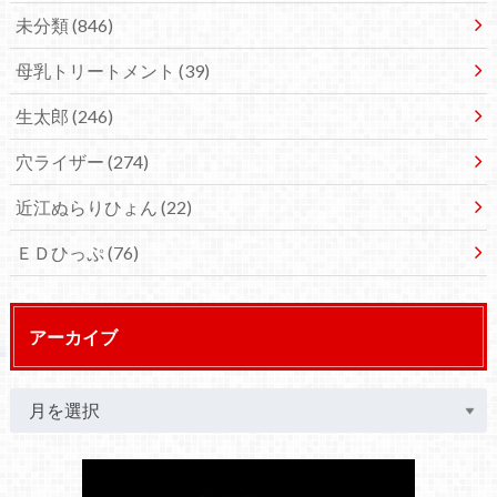
未分類
(846)
母乳トリートメント
(39)
生太郎
(246)
穴ライザー
(274)
近江ぬらりひょん
(22)
ＥＤひっぷ
(76)
アーカイブ