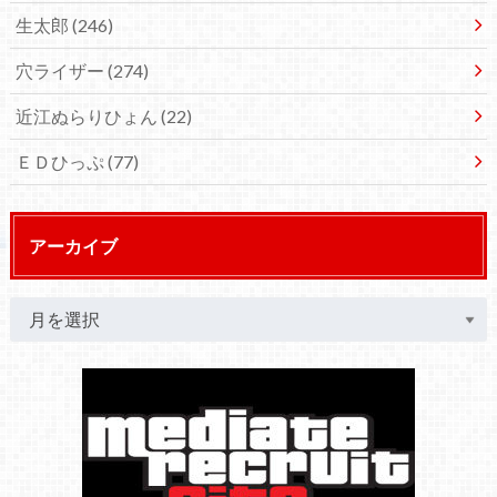
生太郎
(246)
穴ライザー
(274)
近江ぬらりひょん
(22)
ＥＤひっぷ
(77)
アーカイブ