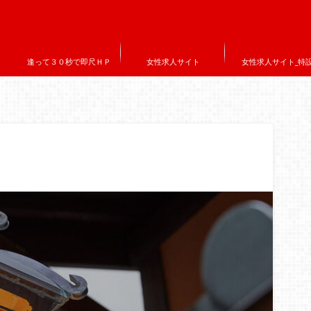
逢って３０秒で即尺ＨＰ
女性求人サイト
女性求人サイト_特