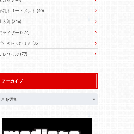
母乳トリートメント
(40)
生太郎
(246)
穴ライザー
(274)
近江ぬらりひょん
(22)
ＥＤひっぷ
(77)
アーカイブ