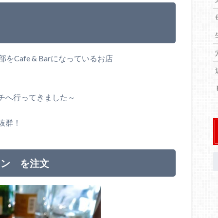
Cafe & Barになっているお店
チへ行ってきました～
抜群！
タン を注文