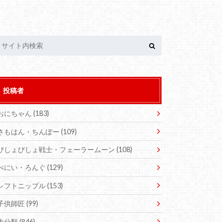
投稿者
おにちゃん
(183)
さもはん・ちんぽー
(109)
びしょびしょ戦士・フェーラームーン
(108)
ぺにい・ろんぐ
(129)
レフトニップル
(153)
子供師匠
(99)
未分類
(846)