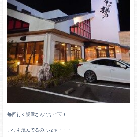
毎回行く鰻屋さんです(*’▽’)
いつも混んでるのよなぁ・・・