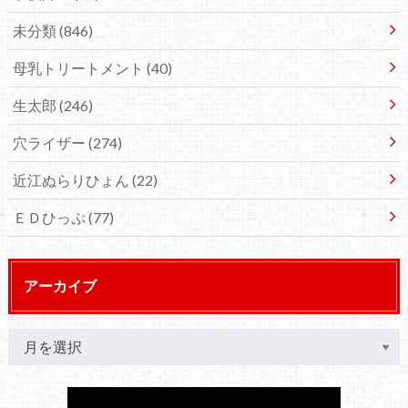
未分類
(846)
母乳トリートメント
(40)
生太郎
(246)
穴ライザー
(274)
近江ぬらりひょん
(22)
ＥＤひっぷ
(77)
アーカイブ