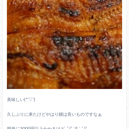
美味しい(*’▽’)
久しぶりに来たけどやはり鰻は良いものですなぁ
簡単に3000円以上かかるけど｡ﾟ(ﾟ´Д｀ﾟ)ﾟ｡