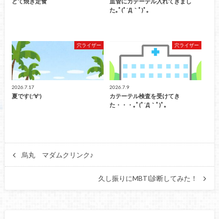
どて焼き定食
血管にカテーテル入れてきまし
た｡ﾟ(ﾟ´Д｀ﾟ)ﾟ｡
穴ライザー
穴ライザー
2026.7.17
2026.7.9
夏です(;'∀')
カテーテル検査を受けてき
た・・・｡ﾟ(ﾟ´Д｀ﾟ)ﾟ｡
烏丸 マダムクリンク♪
久し振りにMBTI診断してみた！