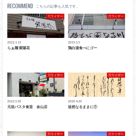
RECOMMEND
こちらの記事も人気です。
穴ライザー
穴ライザー
2022.1.15
2025.3.5
らぁ麺 紫陽花
鶏白湯食べにゴー
穴ライザー
穴ライザー
2022.5.30
2020.4.20
元祖パスタ食堂 金山店
徒然なるままに①
穴ライザー
穴ライザー