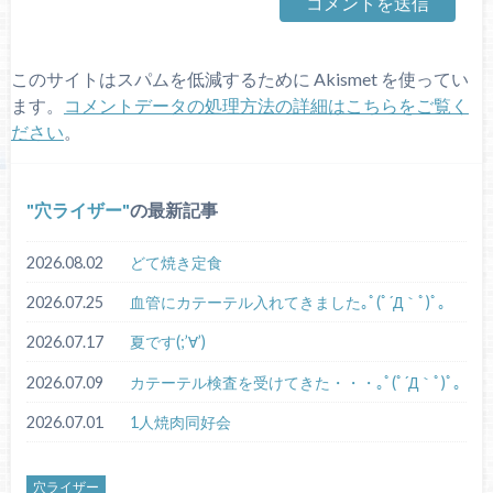
このサイトはスパムを低減するために Akismet を使ってい
ます。
コメントデータの処理方法の詳細はこちらをご覧く
ださい
。
穴ライザー
の最新記事
2026.08.02
どて焼き定食
2026.07.25
血管にカテーテル入れてきました｡ﾟ(ﾟ´Д｀ﾟ)ﾟ｡
2026.07.17
夏です(;’∀’)
2026.07.09
カテーテル検査を受けてきた・・・｡ﾟ(ﾟ´Д｀ﾟ)ﾟ｡
2026.07.01
1人焼肉同好会
穴ライザー