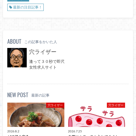
最新の注目記事！
ABOUT
この記事をかいた人
穴ライザー
逢って３０秒で即尺
女性求人サイト
NEW POST
最新の記事
穴ライザー
穴ライザー
2026.8.2
2026.7.25